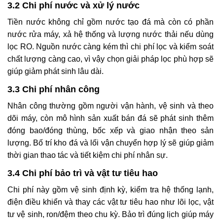
3.2 Chi phí nước và xử lý nước
Tiền nước không chỉ gồm nước tạo đá mà còn có phần
nước rửa máy, xả hệ thống và lượng nước thải nếu dùng
lọc RO. Nguồn nước càng kém thì chi phí lọc và kiểm soát
chất lượng càng cao, vì vậy chọn giải pháp lọc phù hợp sẽ
giúp giảm phát sinh lâu dài.
3.3 Chi phí nhân công
Nhân công thường gồm người vận hành, vệ sinh và theo
dõi máy, còn mô hình sản xuất bán đá sẽ phát sinh thêm
đóng bao/đóng thùng, bốc xếp và giao nhận theo sản
lượng. Bố trí kho đá và lối vận chuyển hợp lý sẽ giúp giảm
thời gian thao tác và tiết kiệm chi phí nhân sự.
3.4 Chi phí bảo trì và vật tư tiêu hao
Chi phí này gồm vệ sinh định kỳ, kiểm tra hệ thống lạnh,
điện điều khiển và thay các vật tư tiêu hao như lõi lọc, vật
tư vệ sinh, ron/đệm theo chu kỳ. Bảo trì đúng lịch giúp máy