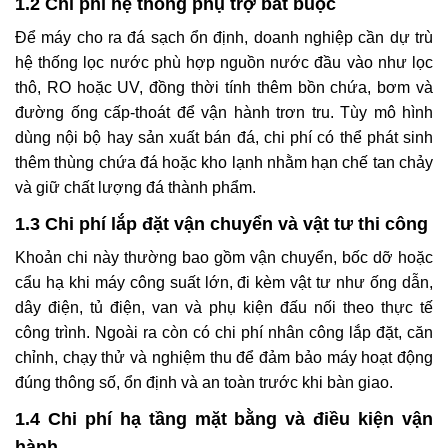
1.2 Chi phí hệ thống phụ trợ bắt buộc
Để máy cho ra đá sạch ổn định, doanh nghiệp cần dự trù
hệ thống lọc nước phù hợp nguồn nước đầu vào như lọc
thô, RO hoặc UV, đồng thời tính thêm bồn chứa, bơm và
đường ống cấp-thoát để vận hành trơn tru. Tùy mô hình
dùng nội bộ hay sản xuất bán đá, chi phí có thể phát sinh
thêm thùng chứa đá hoặc kho lạnh nhằm hạn chế tan chảy
và giữ chất lượng đá thành phẩm.
1.3 Chi phí lắp đặt vận chuyển và vật tư thi công
Khoản chi này thường bao gồm vận chuyển, bốc dỡ hoặc
cẩu hạ khi máy công suất lớn, đi kèm vật tư như ống dẫn,
dây điện, tủ điện, van và phụ kiện đấu nối theo thực tế
công trình. Ngoài ra còn có chi phí nhân công lắp đặt, căn
chỉnh, chạy thử và nghiệm thu để đảm bảo máy hoạt động
đúng thông số, ổn định và an toàn trước khi bàn giao.
1.4 Chi phí hạ tầng mặt bằng và điều kiện vận
hành