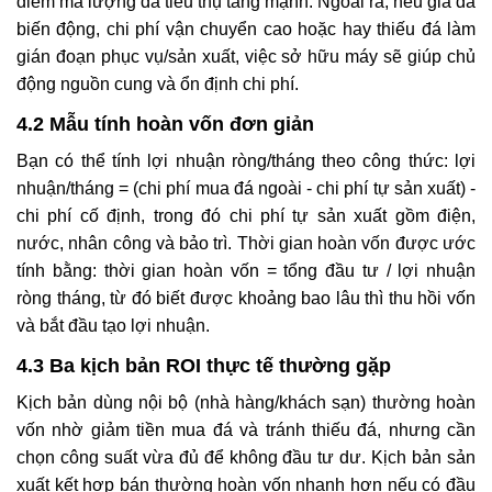
điểm mà lượng đá tiêu thụ tăng mạnh. Ngoài ra, nếu giá đá
biến động, chi phí vận chuyển cao hoặc hay thiếu đá làm
gián đoạn phục vụ/sản xuất, việc sở hữu máy sẽ giúp chủ
động nguồn cung và ổn định chi phí.
4.2 Mẫu tính hoàn vốn đơn giản
Bạn có thể tính lợi nhuận ròng/tháng theo công thức: lợi
nhuận/tháng = (chi phí mua đá ngoài - chi phí tự sản xuất) -
chi phí cố định, trong đó chi phí tự sản xuất gồm điện,
nước, nhân công và bảo trì. Thời gian hoàn vốn được ước
tính bằng: thời gian hoàn vốn = tổng đầu tư / lợi nhuận
ròng tháng, từ đó biết được khoảng bao lâu thì thu hồi vốn
và bắt đầu tạo lợi nhuận.
4.3 Ba kịch bản ROI thực tế thường gặp
Kịch bản dùng nội bộ (nhà hàng/khách sạn) thường hoàn
vốn nhờ giảm tiền mua đá và tránh thiếu đá, nhưng cần
chọn công suất vừa đủ để không đầu tư dư. Kịch bản sản
xuất kết hợp bán thường hoàn vốn nhanh hơn nếu có đầu