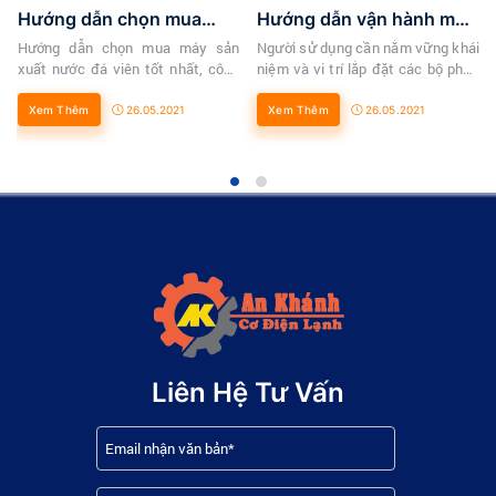
Hướng dẫn chọn mua
Hướng dẫn vận hành máy
máy sản xuất nước đá
đá viên
i
Hướng dẫn chọn mua máy sản
Người sử dụng cần nắm vững khái
xuất nước đá viên tốt nhất, công
niệm và vi trí lắp đặt các bộ phận
suất lớn, bền bỉ, giá rẻ..
trong máy đá để cho việc vận
hành hay thao tác sửa chữa nhỏ
Xem Thêm
26.05.2021
Xem Thêm
26.05.2021
được dễ dàng hơn.
Liên Hệ Tư Vấn