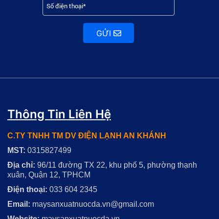
GỬI
Thông Tin Liên Hệ
C.TY TNHH TM DV ĐIỆN LẠNH AN KHÁNH
MST:
0315827499
Địa chỉ:
96/11 đường TX 22, khu phố 5, phường thạnh
xuân, Quận 12, TPHCM
Điện thoại:
033 604 2345
Email:
maysanxuatnuocda.vn@gmail.com
Website:
maysanxuatnuocda.vn