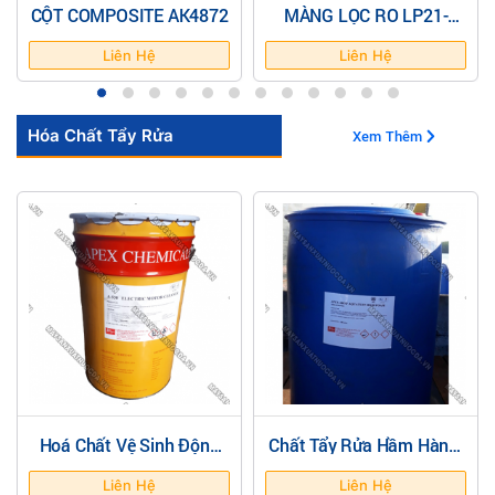
CỘT COMPOSITE AK4872
MÀNG LỌC RO LP21-
4040
Liên Hệ
Liên Hệ
Hóa Chất Tẩy Rửa
Xem Thêm
Hoá Chất Vệ Sinh Động
Chất Tẩy Rửa Hầm Hàng,
Cơ Điện A-530 Electric
Bồn Chứa Tàu Biển ( Apex
Motor Cleaner
-480)
Liên Hệ
Liên Hệ