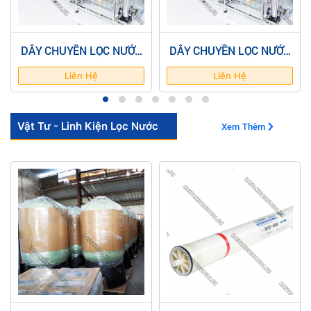
DÂY CHUYỀN LỌC NƯỚC
DÂY CHUYỀN LỌC NƯỚC
150L/H COMPOSITE VAN
300L/H COMPOSITE VAN
CƠ AKCC150
CƠ AKCC300
Liên Hệ
Liên Hệ
Vật Tư - Linh Kiện Lọc Nước
Xem Thêm