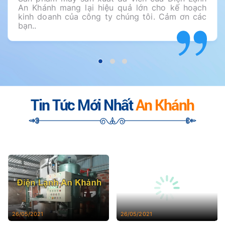
An Khánh mang lại hiệu quả lớn cho kế hoạch
kinh doanh của công ty chúng tôi. Cảm ơn các
bạn..
Tin Tức Mới Nhất
An Khánh
26/05/2021
26/05/2021