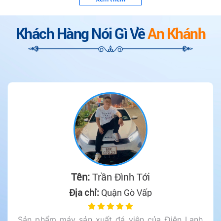
Lắp Đặt Kho
Lắp Đặt Hệ
Lạnh Thuỷ Sản
Thống Lọc Nước
Tại Tp.HCM
Tại Tp.HCM
Khách Hàng Nói Gì Về
An Khánh
Tên:
Trần Đình Tới
Địa chỉ:
Quận Gò Vấp
Sản phẩm máy sản xuất đá viên của Điện Lạnh