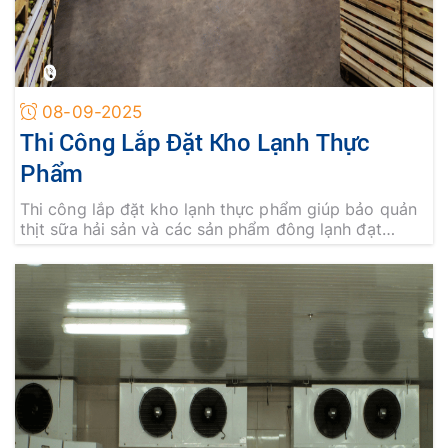
08-09-2025
Thi Công Lắp Đặt Kho Lạnh Thực
Phẩm
Thi công lắp đặt kho lạnh thực phẩm giúp bảo quản
thịt sữa hải sản và các sản phẩm đông lạnh đạt
chuẩn an toàn duy trì chất lượng lâu dài đồng thời
tiết kiệm chi phí vận hành. Liên hệ ngay An Khánh để
được tư vấn chi tiết và sở hữu hệ thống kho lạnh
hiện đại bền bỉ cho doanh nghiệp.