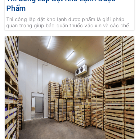
Phẩm
Thi công lắp đặt kho lạnh dược phẩm là giải pháp
quan trọng giúp bảo quản thuốc vắc xin và các chế
phẩm y tế trong môi trường nhiệt độ ổn định để duy
trì chất lượng, hiệu quả sử dụng. Liên hệ An Khánh
để được tư vấn và sở hữu hệ thống kho lạnh đạt
chuẩn GSP GDP GPP vận hành bền bỉ tối ưu chi phí.