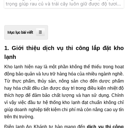
trọng giúp rau củ và trái cây luôn giữ được độ tươi
ngon, hạn chế hư hỏng và đáp ứng tốt các tiêu
chuẩn xuất khẩu. Liên hệ ngay An Khánh để được tư
vấn chi tiết và sở hữu hệ thống kho lạnh hiện đại,
bền bỉ với chi phí tối ưu.
Mục lục bài viết
1. Giới thiệu dịch vụ thi công lắp đặt kho
lạnh
Kho lạnh hiện nay là một phần không thể thiếu trong hoạt
động bảo quản và lưu trữ hàng hóa của nhiều ngành nghề.
Từ thực phẩm, thủy sản, nông sản cho đến dược phẩm
hay hóa chất đều cần được duy trì trong điều kiện nhiệt độ
thích hợp để đảm bảo chất lượng và hạn sử dụng. Chính
vì vậy việc đầu tư hệ thống kho lạnh đạt chuẩn không chỉ
giúp doanh nghiệp tiết kiệm chi phí mà còn nâng cao uy tín
trên thị trường.
Điện lạnh An Khánh tự hào mang đến
dịch vụ thi công