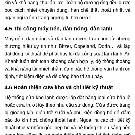
kín và khả năng chịu áp lực. Toàn bộ đường ống đều được
bọc cách nhiệt chuyên dụng, hạn chế thất thoát nhiệt và
ngăn ngừa tình trạng ngưng tụ hơi nước.
4.5 Thi công máy nén, dàn nóng, dàn lạnh
Máy nén, dàn nóng và dàn lạnh được lựa chọn từ những
thương hiệu uy tín như Bitzer, Copeland, Dorin… và lắp
đặt đúng kỹ thuật để phát huy tối đa công suất làm lạnh. An
Khánh luôn tính toán khoảng cách hợp lý, độ thông thoáng
và khả năng tải nhiệt nhằm đảm bảo hệ thống vận hành ổn
định, tiết kiệm điện và dễ dàng bảo trì sau này.
4.6 Hoàn thiện cửa kho và chi tiết kỹ thuật
Hệ thống cửa kho lạnh được lắp đặt bằng loại cửa bản lề
hoặc cửa trượt tùy theo nhu cầu sử dụng. Cửa được trang
bị gioăng kín, điện trở sưởi và phụ kiện đồng bộ để đảm
bảo độ kín hơi, chống thoát lạnh. Ngoài ra các chi tiết kỹ
thuật như V-nhôm góc, nẹp bo và hệ thống chiếu sáng bên