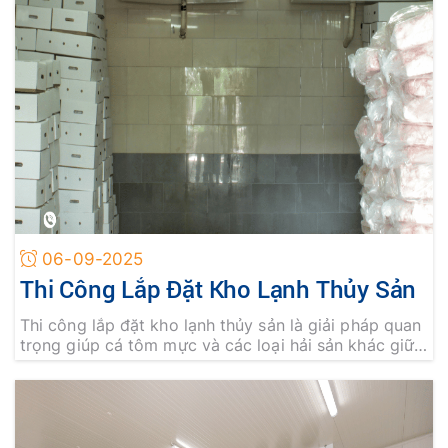
06-09-2025
Thi Công Lắp Đặt Kho Lạnh Thủy Sản
Thi công lắp đặt kho lạnh thủy sản là giải pháp quan
trọng giúp cá tôm mực và các loại hải sản khác giữ
được độ tươi ngon lâu dài hạn chế hư hỏng, đáp ứng
tiêu chuẩn xuất khẩu khắt khe. Liên hệ ngay An
Khánh để được tư vấn và sở hữu hệ thống kho lạnh
hiện đại bền bỉ tối ưu chi phí.