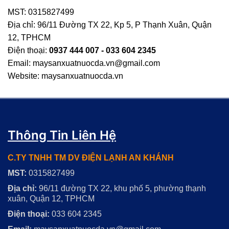
MST: 0315827499
Địa chỉ: 96/11 Đường TX 22, Kp 5, P Thạnh Xuân, Quận
12, TPHCM
Điện thoại:
0937 444 007 - 033 604 2345
Email: maysanxuatnuocda.vn@gmail.com
Website: maysanxuatnuocda.vn
Thông Tin Liên Hệ
C.TY TNHH TM DV ĐIỆN LẠNH AN KHÁNH
MST:
0315827499
Địa chỉ:
96/11 đường TX 22, khu phố 5, phường thạnh
xuân, Quận 12, TPHCM
Điện thoại:
033 604 2345