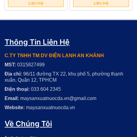
(AWT-440)
Liên Hệ
Liên Hệ
Thông Tin Liên Hệ
C.TY TNHH TM DV ĐIỆN LẠNH AN KHÁNH
MST:
0315827499
Địa chỉ:
96/11 đường TX 22, khu phố 5, phường thạnh
xuân, Quận 12, TPHCM
Điện thoại:
033 604 2345
Email:
maysanxuatnuocda.vn@gmail.com
Website:
maysanxuatnuocda.vn
Về Chúng Tôi