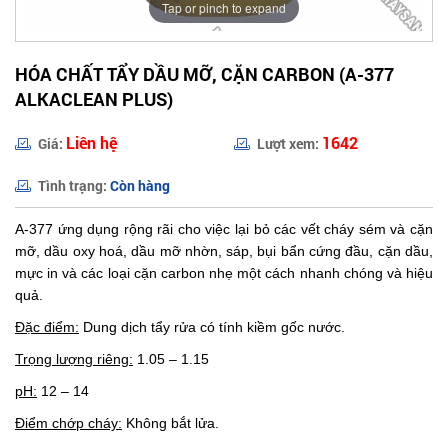
Tap or pinch to expand
HÓA CHẤT TẨY DẦU MỠ, CẶN CARBON (A-377
ALKACLEAN PLUS)
Liên hệ
1642
Giá:
Lượt xem:
Tình trạng:
Còn hàng
A-377 ứng dụng rộng rãi cho việc lại bỏ các vết cháy sém và cặn
mỡ, dầu oxy hoá, dầu mỡ nhờn, sáp, bụi bẩn cứng đầu, cặn dầu,
mực in và các loại cặn carbon nhẹ một cách nhanh chóng và hiệu
quả.
Đặc điểm:
Dung dịch tẩy rửa có tính kiềm gốc nước.
Trọng lượng riêng:
1.05 – 1.15
pH:
12 – 14
Điểm chớp cháy:
Không bắt lửa.