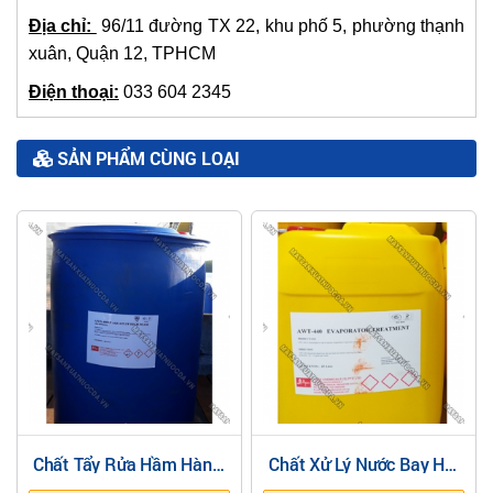
Địa chỉ:
96/11 đường TX 22, khu phố 5, phường thạnh
xuân, Quận 12, TPHCM
Điện thoại:
033 604 2345
SẢN PHẨM CÙNG LOẠI
Chất Xử Lý Nước Bay Hơi
Hóa Chất Tẩy Cặn Bình
Ngăn Ngừa Cáu Cặn
Ngưng (A-101 Eco Acid)