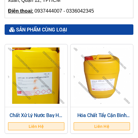
xuân, Quận 12, TPHCM
Điện thoại:
0937444007 - 0336042345
SẢN PHẨM CÙNG LOẠI
Chất Xử Lý Nước Bay Hơi
Hóa Chất Tẩy Cặn Bình
Ngăn Ngừa Cáu Cặn
Ngưng (A-101 Eco Acid)
(AWT-440)
Liên Hệ
Liên Hệ