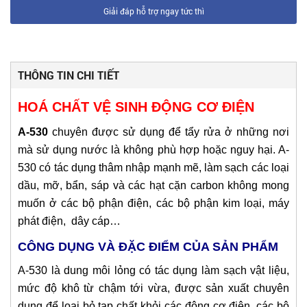
Giải đáp hỗ trợ ngay tức thì
THÔNG TIN CHI TIẾT
HOÁ CHẤT VỆ SINH ĐỘNG CƠ ĐIỆN
A-530
chuyên được sử dụng để tẩy rửa ở những nơi
mà sử dụng nước là không phù hợp hoặc nguy hại. A-
530 có tác dụng thâm nhập mạnh mẽ, làm sạch các loại
dầu, mỡ, bẩn, sáp và các hạt cặn carbon không mong
muốn ở các bộ phận điện, các bộ phận kim loại, máy
phát điện, dây cáp…
CÔNG DỤNG VÀ ĐẶC ĐIỂM CỦA SẢN PHẨM
A-530 là dung môi lỏng có tác dụng làm sạch vật liệu,
mức độ khô từ chậm tới vừa, được sản xuất chuyên
dụng để loại bỏ tạp chất khỏi các động cơ điện, các bộ