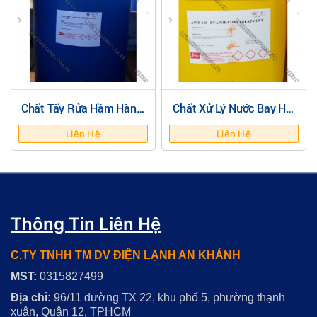
Chất Tẩy Rửa Hầm Hàng,
Chất Xử Lý Nước Bay Hơi
Bồn Chứa Tàu Biển ( Apex
Ngăn Ngừa Cáu Cặn
-480)
(AWT-440)
Liên Hệ
Liên Hệ
Thông Tin Liên Hệ
C.TY TNHH TM DV ĐIỆN LẠNH AN KHÁNH
MST:
0315827499
Địa chỉ:
96/11 đường TX 22, khu phố 5, phường thạnh
xuân, Quận 12, TPHCM