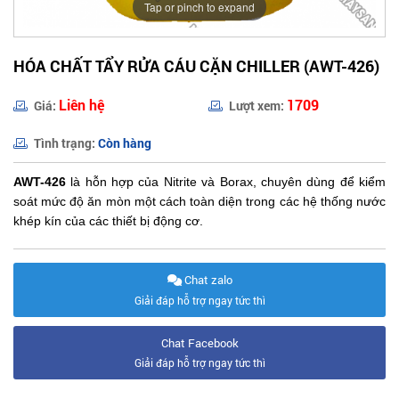
Tap or pinch to expand
HÓA CHẤT TẨY RỬA CÁU CẶN CHILLER (AWT-426)
Liên hệ
1709
Giá:
Lượt xem:
Tình trạng:
Còn hàng
AWT-426
là hỗn hợp của Nitrite và Borax, chuyên dùng để kiểm
soát mức độ ăn mòn một cách toàn diện trong các hệ thống nước
khép kín của các thiết bị động cơ.
Chat zalo
Giải đáp hỗ trợ ngay tức thì
Chat Facebook
Giải đáp hỗ trợ ngay tức thì