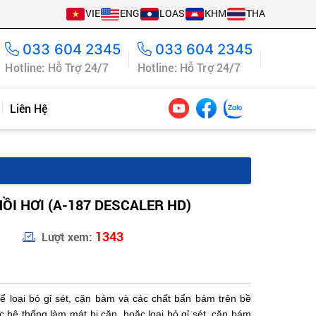
VIE
ENG
LOAS
KHM
THA
033 604 2345
033 604 2345
Hotline: Hỗ Trợ 24/7
Hotline: Hỗ Trợ 24/7
Liên Hệ
ỒI HƠI (A-187 DESCALER HD)
1343
Lượt xem:
ể loại bỏ gỉ sét, cặn bám và các chất bẩn bám trên bề
c hệ thống làm mát bị cặn, hoặc loại bỏ gỉ sét, cặn bám