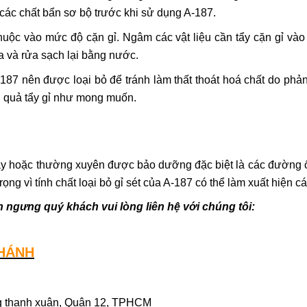
các chất bẩn sơ bộ trước khi sử dụng A-187.
uộc vào mức độ cặn gỉ. Ngâm các vật liệu cần tẩy cặn gỉ vào 
ứa và rửa sạch lại bằng nước.
187 nên được loại bỏ để tránh làm thất thoát hoá chất do phản
u quả tẩy gỉ như mong muốn.
ây hoặc thường xuyên được bảo dưỡng đặc biệt là các đường ốn
ng vì tính chất loại bỏ gỉ sét của A-187 có thể làm xuất hiện các
nh ngưng
quý khách vui lòng liên hệ với chúng tôi:
KHÁNH
g thạnh xuân, Quận 12, TPHCM