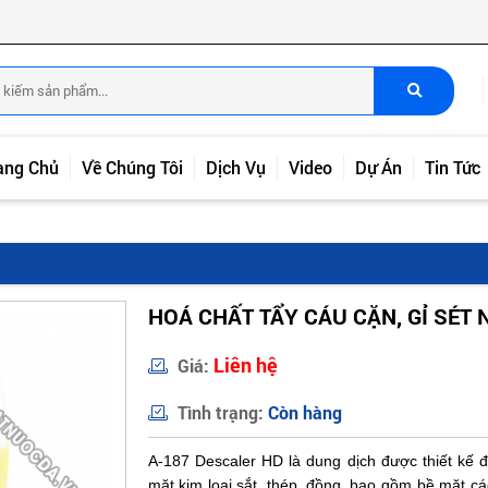
ang Chủ
Về Chúng Tôi
Dịch Vụ
Video
Dự Án
Tin Tức
HOÁ CHẤT TẨY CÁU CẶN, GỈ SÉT N
Liên hệ
Giá:
Tình trạng:
Còn hàng
A-187 Descaler HD là dung dịch được thiết kế đ
mặt kim loại sắt, thép, đồng..bao gồm bề mặt cá