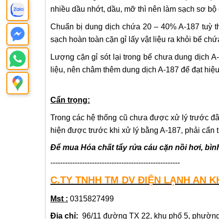
nhiều dầu nhớt, dầu, mỡ thì nên làm sạch sơ bộ 
Chuẩn bị dung dịch chứa 20 – 40% A-187 tuỳ th
sạch hoàn toàn cặn gỉ lấy vật liệu ra khỏi bể ch
Lượng cặn gỉ sót lại trong bể chưa dung dịch A-
liệu, nên châm thêm dung dịch A-187 để đạt hiệ
Cẩn trọng:
Trong các hệ thống cũ chưa được xử lý trước đ
hiện được trước khi xử lý bằng A-187, phải cẩn trọ
Để mua
Hóa chất tẩy rửa cáu cặn nồi hơi, bì
-----------------------------------------------------
C.TY TNHH TM DV ĐIỆN LẠNH AN 
Mst :
0315827499
Địa chỉ:
96/11 đường TX 22, khu phố 5, phườn