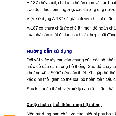
A-187 chứa axit, chất ức chế ăn mòn và các hoạt 
trao đổi nhiệt, bình ngưng, các đường ống nướ
Việc sử dụng A-187 sẽ giảm được chi phí nhân cô
A-187 có chứa chất ức chế ăn mòn để ngăn chặn 
của nhà sản xuất để làm sạch các hợp chất đồng
Hướng dẫn sử dụng
Đối với việc tẩy cáu cặn chung của các bộ phận
mức độ cáu cặn trong hệ thống. Sau đó chạy tu
khoảng 40 – 50­0C nếu cần thiết. Khi gặp hệ th
xác định thời gian có thể loại bỏ hoàn toàn cáu c
Sau khi hoàn thành việc xử lý cáu cặn, cần phải
Xử lý rỉ cặn gỉ sắt thép trong hệ thống:
Nên sử dụng bàn chải, và các thiết bị phù hợp 