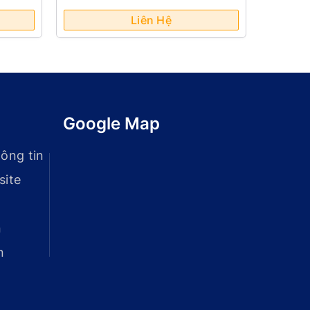
400 Coil Kleen)
Liên Hệ
Google Map
ông tin
site
n
n