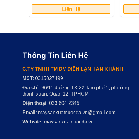
leaner
Chứa Tàu Biển ( Apex -480)
Ng
Liên Hệ
Thông Tin Liên Hệ
C.TY TNHH TM DV ĐIỆN LẠNH AN KHÁNH
MST:
0315827499
Địa chỉ:
96/11 đường TX 22, khu phố 5, phường
thạnh xuân, Quận 12, TPHCM
Điện thoại:
033 604 2345
Email:
maysanxuatnuocda.vn@gmail.com
Website:
maysanxuatnuocda.vn