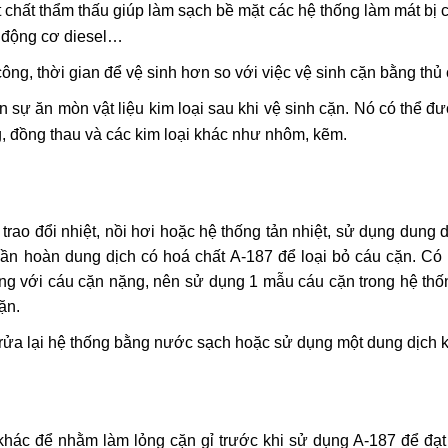
chất thẩm thấu giúp làm sạch bề mặt các hệ thống làm mát bị cặ
c động cơ diesel…
ng, thời gian để vệ sinh hơn so với việc vệ sinh cặn bằng thủ
sự ăn mòn vật liệu kim loại sau khi vệ sinh cặn. Nó có thể 
, đồng thau và các kim loại khác như nhôm, kẽm.
 trao đổi nhiệt, nồi hơi hoặc hệ thống tản nhiệt, sử dụng dung
ần hoàn dung dịch có hoá chất A-187 để loại bỏ cáu cặn. Có
ống với cáu cặn nặng, nên sử dụng 1 mẫu cáu cặn trong hệ th
ặn.
 rửa lại hệ thống bằng nước sạch hoặc sử dụng một dung dịch ki
khác để nhằm làm lỏng cặn gỉ trước khi sử dụng A-187 để đạt