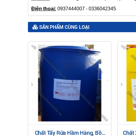
Điện thoại:
0937444007 - 0336042345
SẢN PHẨM CÙNG LOẠI
Cơ Điện
Chất Tẩy Rửa Hầm Hàng, Bồn
Chất 