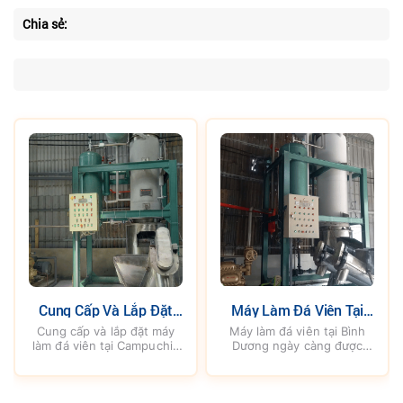
Chia sẻ:
Máy Làm Đá Viên Tại
Máy Làm Đá Viên Tại
Bình Dương
Đồng Nai
Máy làm đá viên tại Bình
Máy làm đá viên tại Đồng
Dương ngày càng được
Nai là giải pháp giúp doanh
nhiều doanh nghiệp, nhà
nghiệp chủ động nguồn đá
hàng, khách sạn và cơ sở
tinh khiết, phục vụ hiệu
sản xuất lựa chọn để chủ
quả cho ngành thực phẩm,
động nguồn đá tinh khiết,
đồ uống, nhà hàng, khách