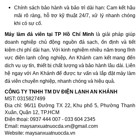
Chính sách bảo hành và bảo trì dài hạn: Cam kết hậu
mãi rõ ràng, hỗ trợ kỹ thuật 24/7, xử lý nhanh chóng
khi có sự cố.
Máy làm đá viên tại TP Hồ Chí Minh
là giải pháp giúp
doanh nghiệp chủ động nguồn đá sạch, ổn định và tiết
kiệm chi phí dài hạn. Với kinh nghiệm nhiều năm trong lĩnh
vực điện lạnh công nghiệp, An Khánh cam kết mang đến
dịch vụ uy tín, thiết bị chất lượng và bảo hành lâu dài. Liên
hệ ngay với An Khánh để được tư vấn và lắp đặt máy làm
đá viên chuyên nghiệp, nhanh chóng và hiệu quả.
CÔNG TY TNHH TM DV ĐIỆN LẠNH AN KHÁNH
MST: 0315827499
Địa chỉ: 96/11 Đường TX 22, Khu phố 5, Phường Thạnh
Xuân, Quận 12, TP.HCM
Điện thoại: 0937 444 007 - 033 604 2345
Email: maysanxuatnuocda.vn@gmail.com
Website: maysanxuatnuocda.vn