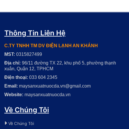
đảm bảo an toàn vệ sinh.
sạn và khu công nghiệp.
An Khánh cung cấp và lắp
An Khánh cung cấp dịch
đặt máy làm đá viên
vụ lắp đặt chuyên nghiệp,
chuyên nghiệp, nhanh
nhanh chóng, an toàn.
chóng, giúp tiết kiệm chi
Liên hệ ngay để được tư
phí và nâng cao hiệu quả
vấn chi tiết.
Thông Tin Liên Hệ
kinh doanh.
C.TY TNHH TM DV ĐIỆN LẠNH AN KHÁNH
MST:
0315827499
Địa chỉ:
96/11 đường TX 22, khu phố 5, phường thạnh
xuân, Quận 12, TPHCM
Điện thoại:
033 604 2345
Email:
maysanxuatnuocda.vn@gmail.com
Website:
maysanxuatnuocda.vn
Về Chúng Tôi
Về Chúng Tôi