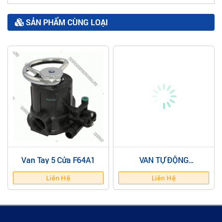
SẢN PHẨM CÙNG LOẠI
Van Tay 5 Cửa F64A1
VAN TỰ ĐỘNG
AUTOVALVE F63C3 -
4M3/H
Liên Hệ
Liên Hệ